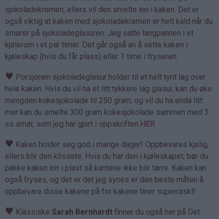
sjokoladekremen, ellers vil den smelte inn i kaken. Det er
også viktig at kaken med sjokoladekremen er helt kald når du
smører på sjokoladeglasuren. Jeg satte langpannen i et
kjølerom i et par timer. Det går også an å sette kaken i
kjøleskap (hvis du får plass) eller 1 time i fryseren.
♥
Porsjonen sjokoladeglasur holder til et helt tynt lag over
hele kaken. Hvis du vil ha et litt tykkere lag glasur, kan du øke
mengden kokesjokolade til 250 gram, og vil du ha enda litt
mer kan du smelte 300 gram kokesjokolade sammen med 3
ss smør, som jeg har gjort i oppskriften
HER
.
♥
Kaken holder seg god i mange dager! Oppbevares kjølig,
ellers blir den klissete. Hvis du har den i kjøleskapet, bør du
pakke kaken inn i plast så kantene ikke blir tørre. Kaken kan
også fryses, og det er det jeg synes er den beste måten å
oppbevare disse kakene på for kakene tiner superraskt!
♥
Klassiske
Sarah Bernhardt
finner du også her på Det