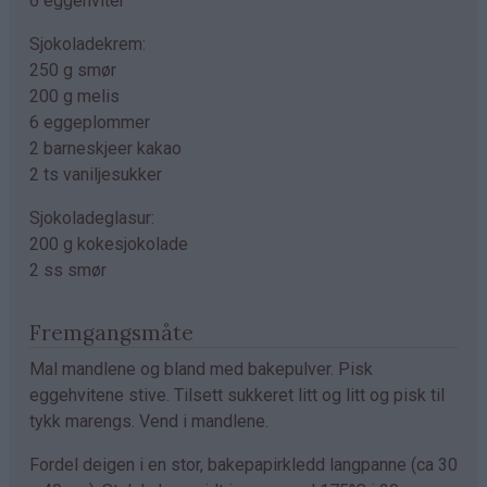
6 eggehviter
Sjokoladekrem:
250 g smør
200 g melis
6 eggeplommer
2 barneskjeer kakao
2 ts vaniljesukker
Sjokoladeglasur:
200 g kokesjokolade
2 ss smør
Fremgangsmåte
Mal mandlene og bland med bakepulver. Pisk
eggehvitene stive. Tilsett sukkeret litt og litt og pisk til
tykk marengs. Vend i mandlene.
Fordel deigen i en stor, bakepapirkledd langpanne (ca 30