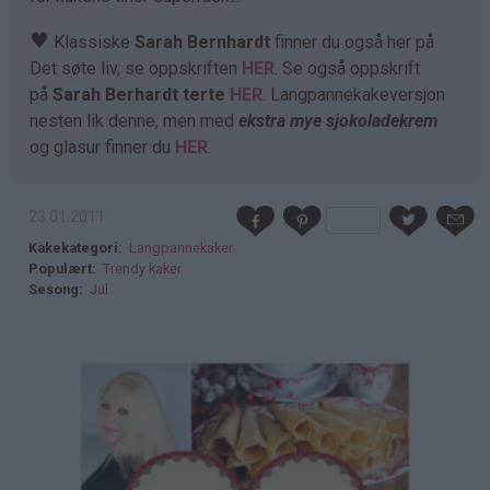
♥
Klassiske
Sarah Bernhardt
finner du også her på
Det søte liv, se oppskriften
HER
. Se også oppskrift
på
Sarah Berhardt terte
HER
. Langpannekakeversjon
nesten lik denne, men med
ekstra mye sjokoladekrem
og glasur finner du
HER
.
23.01.2011
Kakekategori
Langpannekaker
Populært
Trendy kaker
Sesong
Jul