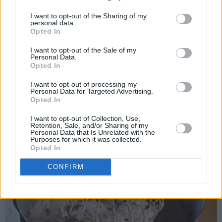
I want to opt-out of the Sharing of my
personal data.
Opted In
I want to opt-out of the Sale of my
Personal Data.
Opted In
Til sjokoladekremen piskes mykt smør sammen med melis.
I want to opt-out of processing my
Pisk inn eggeplommene til en luftig smørkrem. Pisk til slutt
Personal Data for Targeted Advertising.
inn kakao og vaniljesukkeret.
Opted In
I want to opt-out of Collection, Use,
Retention, Sale, and/or Sharing of my
Personal Data that Is Unrelated with the
Purposes for which it was collected.
Opted In
CONFIRM