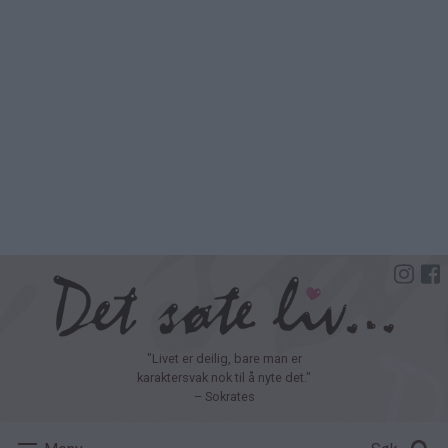
Hopp
til
hovedinnhold
"Livet er deilig, bare man er
karaktersvak nok til å nyte det."
– Sokrates