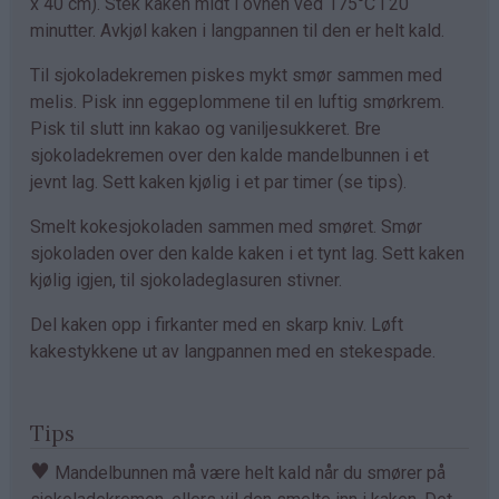
x 40 cm). Stek kaken midt i ovnen ved 175°C i 20
minutter. Avkjøl kaken i langpannen til den er helt kald.
Til sjokoladekremen piskes mykt smør sammen med
melis. Pisk inn eggeplommene til en luftig smørkrem.
Pisk til slutt inn kakao og vaniljesukkeret. Bre
sjokoladekremen over den kalde mandelbunnen i et
jevnt lag. Sett kaken kjølig i et par timer (se tips).
Smelt kokesjokoladen sammen med smøret. Smør
sjokoladen over den kalde kaken i et tynt lag. Sett kaken
kjølig igjen, til sjokoladeglasuren stivner.
Del kaken opp i firkanter med en skarp kniv. Løft
kakestykkene ut av langpannen med en stekespade.
Tips
♥
Mandelbunnen må være helt kald når du smører på