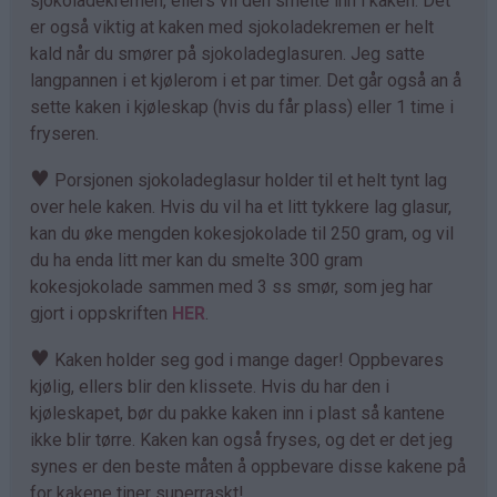
sjokoladekremen, ellers vil den smelte inn i kaken. Det
er også viktig at kaken med sjokoladekremen er helt
kald når du smører på sjokoladeglasuren. Jeg satte
langpannen i et kjølerom i et par timer. Det går også an å
sette kaken i kjøleskap (hvis du får plass) eller 1 time i
fryseren.
♥
Porsjonen sjokoladeglasur holder til et helt tynt lag
over hele kaken. Hvis du vil ha et litt tykkere lag glasur,
kan du øke mengden kokesjokolade til 250 gram, og vil
du ha enda litt mer kan du smelte 300 gram
kokesjokolade sammen med 3 ss smør, som jeg har
gjort i oppskriften
HER
.
♥
Kaken holder seg god i mange dager! Oppbevares
kjølig, ellers blir den klissete. Hvis du har den i
kjøleskapet, bør du pakke kaken inn i plast så kantene
ikke blir tørre. Kaken kan også fryses, og det er det jeg
synes er den beste måten å oppbevare disse kakene på
for kakene tiner superraskt!