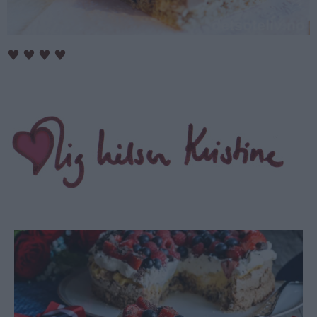
♥
♥
♥
♥