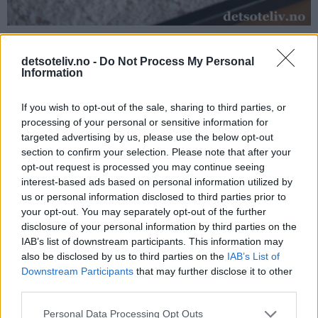
detsoteliv.no -
Do Not Process My Personal
Stek kaken midt i ovnen ved 175°C i 20 minutter. Avkjøl kaken
Information
i langpannen til den er helt kald. Dra så kaken forsiktig over
på en rist (eller la kaken bli i langpannen hvis du har plass til
If you wish to opt-out of the sale, sharing to third parties, or
processing of your personal or sensitive information for
å sette hele pannen i kjøleskapet eller har kjølerom).
targeted advertising by us, please use the below opt-out
section to confirm your selection. Please note that after your
opt-out request is processed you may continue seeing
interest-based ads based on personal information utilized by
us or personal information disclosed to third parties prior to
your opt-out. You may separately opt-out of the further
disclosure of your personal information by third parties on the
IAB’s list of downstream participants. This information may
also be disclosed by us to third parties on the
IAB’s List of
Downstream Participants
that may further disclose it to other
third parties.
Personal Data Processing Opt Outs