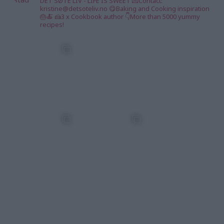
DET SØTE LIV - LIFE IS SWEET 💌Contact:
kristine@detsoteliv.no 😋Baking and Cooking inspiration
🎂🍝 🍰3 x Cookbook author 👇More than 5000 yummy
recipes!
kristine_lifeisswee
kristine_lifeisswee
kristine_lifeisswee
t
t
t
6 Aug
5 Aug
5 Aug
kristine_lifeisswee
kristine_lifeisswee
kristine_lifeisswee
t
t
t
3 Aug
2 Aug
1 Aug
kristine_lifeisswee
kristine_lifeisswee
kristine_lifeisswee
t
t
t