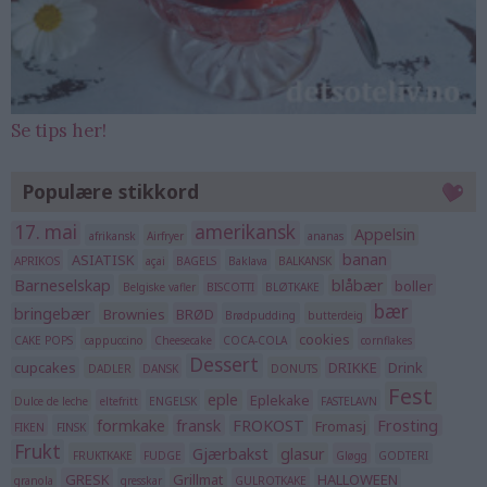
Se tips her!
Populære stikkord
17. mai
amerikansk
Appelsin
afrikansk
Airfryer
ananas
banan
ASIATISK
APRIKOS
açai
BAGELS
Baklava
BALKANSK
Barneselskap
blåbær
boller
Belgiske vafler
BISCOTTI
BLØTKAKE
bær
bringebær
Brownies
BRØD
Brødpudding
butterdeig
cookies
CAKE POPS
cappuccino
Cheesecake
COCA-COLA
cornflakes
Dessert
cupcakes
DRIKKE
Drink
DADLER
DANSK
DONUTS
Fest
eple
Eplekake
Dulce de leche
eltefritt
ENGELSK
FASTELAVN
formkake
fransk
FROKOST
Frosting
Fromasj
FIKEN
FINSK
Frukt
Gjærbakst
glasur
FRUKTKAKE
FUDGE
Gløgg
GODTERI
GRESK
Grillmat
HALLOWEEN
granola
gresskar
GULROTKAKE