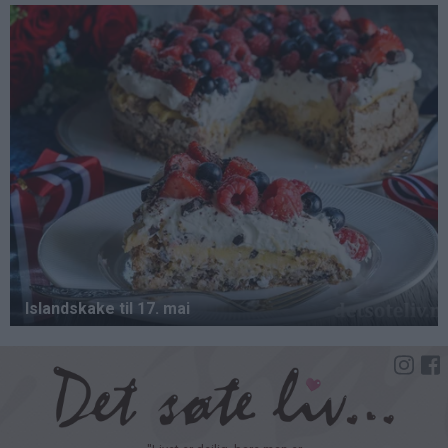
Hopp
til
hovedinnhold