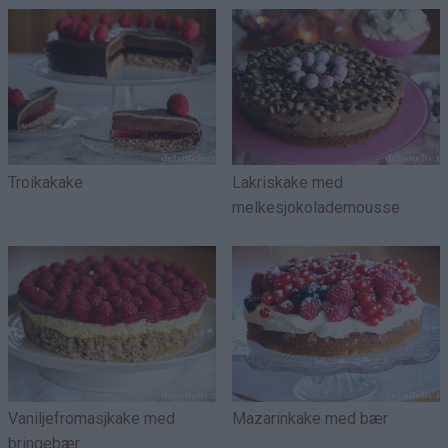
Troikakake
Lakriskake med
melkesjokolademousse
Vaniljefromasjkake med
Mazarinkake med bær
bringebær