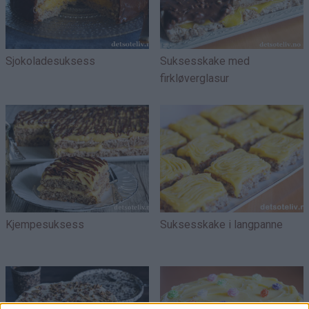
Sjokoladesuksess
Suksesskake med
firkløverglasur
Kjempesuksess
Suksesskake i langpanne