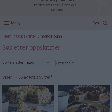
"Livet er deilig, bare man er
karaktersvak nok til å nyte det."
– Sokrates
Meny
Søk
Navigasjonssti
Hjem
Oppskrifter
mandelbunn
Søk etter oppskrifter
Sortere etter
Viser 1 - 55 av totalt 55 treff