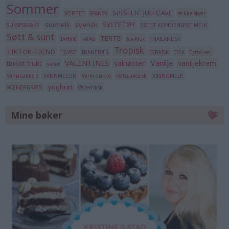
Sommer
SPISELIG JULEGAVE
SORBET
SPANSK
stikkelsbær
surmelk
svensk
SYLTETØY
SUKSESSKAKE
SØTET KONDENSERT MELK
Søtt & sunt
TERTE
TAHINI
TAPAS
Tex-Mex
THAILANDSK
Tropisk
TIKTOK-TREND
TOAST
TRANEBÆR
TYRKISK
TYSK
Tyttebær
VALENTINES
valnøtter
Vanilje
vaniljekrem
tørket frukt
vafler
Vannbakkels
VANNMELON
Varm drikke
vietnamesisk
VIKINGMELK
yoghurt
WIENERBRØD
Østerriksk
Mine bøker