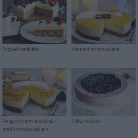
Trippelkremkake
Klementinfromasjkake
Pasjonsfruktfromasjkake
Blåbæriskake
med kransekakebunn