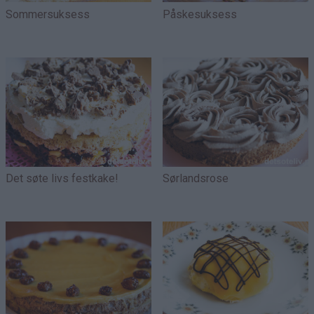
Sommersuksess
Påskesuksess
Det søte livs festkake!
Sørlandsrose