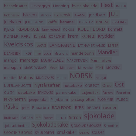
Høst
hasselnøtter
Havregryn
Honning
hvit sjokolade
INDISK
JUL
Iskrem
italiensk
jordbær
Indonesisk
Islandsk
JAPANSK
Julekaker
JULETAPAS
kaffe
karamell
KIKERTER
KINESISK
KIRSEBÆR
KOLDTBORD
KJEKS
KLADDKAKE
Kokos
konfekt
knekkebrød
krem
Krydder
KONFEKTKAKE
Konjakk
KOREANSK
KRINGLE
Kveldskos
LANGPANNE
LAKRIS
LATINAMERIKANSK
LEFSER
Mandler
likør
mandelbunn
LIBANESISK
lime
Lucia
Macarons
marengs
mango
MARMELADE
MAROKKANSK
Marshmallows
marsipan
MARSIPANKAKE
Meze
Midtøsten
Milkshake
MINT
MOCKTAIL
NORSK
Muffins
moreller
MUG CAKES
multer
nougat
Ost
Nyttårsaften
nøttekake
Oreo
NUTELLA/NUGATTI
ONE POT
ostekake
pannekaker
Ost (91
PANCAKES
pasjonsfrukt
Pavlova
Peanøtter
pistasjnøtter
PEKANNØTTER
pepperkaker
Pinjekjerner
PLOMMER
PÅLEGG
Påske
Rabarbra
RAW FOOD
RIPS
rosiner
pære
RISGRØT
sjokolade
Sitron
sirup
Rullekake
SAFRAN
saft
Scones
Sjokoladekake
sjokoladefondant
SJOKOLADEMOUSSE
Smoothie
småkaker
SMOOTHIE BOWLS
SMULDREPAI
snacks
SOLBÆR