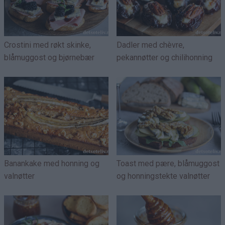
Crostini med røkt skinke,
Dadler med chèvre,
blåmuggost og bjørnebær
pekannøtter og chilihonning
Banankake med honning og
Toast med pære, blåmuggost
valnøtter
og honningstekte valnøtter