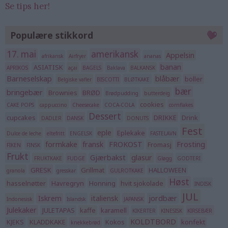
Se tips her!
Populære stikkord
17. mai
amerikansk
Appelsin
afrikansk
Airfryer
ananas
banan
ASIATISK
APRIKOS
açai
BAGELS
Baklava
BALKANSK
Barneselskap
blåbær
boller
Belgiske vafler
BISCOTTI
BLØTKAKE
bær
bringebær
Brownies
BRØD
Brødpudding
butterdeig
cookies
CAKE POPS
cappuccino
Cheesecake
COCA-COLA
cornflakes
Dessert
cupcakes
DRIKKE
Drink
DADLER
DANSK
DONUTS
Fest
eple
Eplekake
Dulce de leche
eltefritt
ENGELSK
FASTELAVN
formkake
fransk
FROKOST
Frosting
Fromasj
FIKEN
FINSK
Frukt
Gjærbakst
glasur
FRUKTKAKE
FUDGE
Gløgg
GODTERI
GRESK
Grillmat
HALLOWEEN
granola
gresskar
GULROTKAKE
Høst
hasselnøtter
Havregryn
Honning
hvit sjokolade
INDISK
JUL
Iskrem
italiensk
jordbær
Indonesisk
Islandsk
JAPANSK
Julekaker
JULETAPAS
kaffe
karamell
KIKERTER
KINESISK
KIRSEBÆR
KOLDTBORD
KJEKS
KLADDKAKE
Kokos
konfekt
knekkebrød