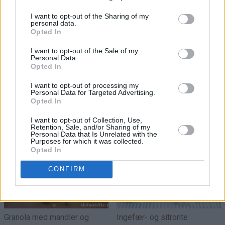
I want to opt-out of the Sharing of my
personal data.
Opted In
I want to opt-out of the Sale of my
Personal Data.
Opted In
I want to opt-out of processing my
Personal Data for Targeted Advertising.
Galette med fiken, pærer og
Hjemmelaget peanøttsmør
Opted In
Brie
I want to opt-out of Collection, Use,
Retention, Sale, and/or Sharing of my
Personal Data that Is Unrelated with the
Purposes for which it was collected.
Opted In
CONFIRM
Granola med mandler og
Ingefær- og sitronte