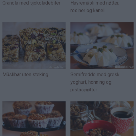
Granola med sjokoladebiter
Havremüsli med nøtter,
rosiner og kanel
Müslibar uten steking
Semifreddo med gresk
yoghurt, honning og
pistasjnøtter