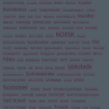
krem
Krydder
KONFEKTKAKE
Konjakk
KOREANSK
KRINGLE
Kveldskos
LANGPANNE
LAKRIS
LATINAMERIKANSK
LEFSER
Mandler
likør
mandelbunn
LIBANESISK
lime
Lucia
Macarons
marengs
mango
MARMELADE
MAROKKANSK
Marshmallows
marsipan
MARSIPANKAKE
Meze
Midtøsten
Milkshake
MINT
MOCKTAIL
NORSK
Muffins
moreller
MUG CAKES
multer
nougat
Ost
Nyttårsaften
nøttekake
Oreo
NUTELLA/NUGATTI
ONE POT
ostekake
pannekaker
Ost (91
PANCAKES
pasjonsfrukt
Pavlova
Peanøtter
pistasjnøtter
PEKANNØTTER
pepperkaker
Pinjekjerner
PLOMMER
PÅLEGG
Påske
Rabarbra
RAW FOOD
RIPS
rosiner
pære
RISGRØT
sjokolade
Sitron
sirup
Rullekake
SAFRAN
saft
Scones
Sjokoladekake
sjokoladefondant
SJOKOLADEMOUSSE
Smoothie
småkaker
SMOOTHIE BOWLS
SMULDREPAI
snacks
SOLBÆR
Sommer
SPISELIG JULEGAVE
SORBET
SPANSK
stikkelsbær
surmelk
svensk
SYLTETØY
SUKSESSKAKE
SØTET KONDENSERT MELK
Søtt & sunt
TERTE
TAHINI
TAPAS
Tex-Mex
THAILANDSK
Tropisk
TIKTOK-TREND
TOAST
TRANEBÆR
TYRKISK
TYSK
Tyttebær