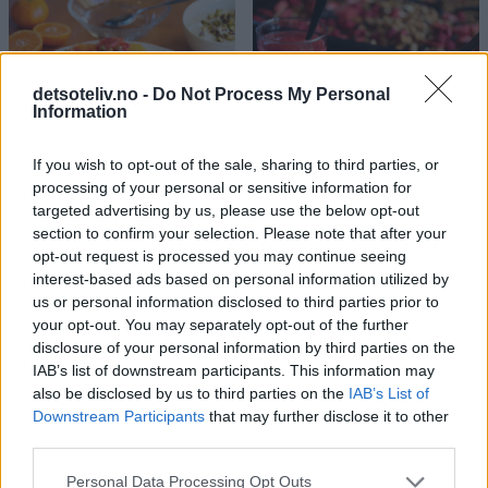
detsoteliv.no -
Do Not Process My Personal
Information
If you wish to opt-out of the sale, sharing to third parties, or
Appelsinsalat med
Granola med cashewnøtter og
processing of your personal or sensitive information for
targeted advertising by us, please use the below opt-out
yoghurtkrem
tørkede bær
section to confirm your selection. Please note that after your
opt-out request is processed you may continue seeing
interest-based ads based on personal information utilized by
us or personal information disclosed to third parties prior to
your opt-out. You may separately opt-out of the further
disclosure of your personal information by third parties on the
IAB’s list of downstream participants. This information may
also be disclosed by us to third parties on the
IAB’s List of
Downstream Participants
that may further disclose it to other
third parties.
Honningkake med pomerans
Fransk nougat med nøtter og
tranebær
Personal Data Processing Opt Outs