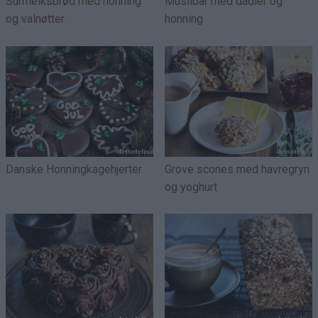
Surmelksbrød med honning
Müslibar med dadler og
og valnøtter
honning
Danske Honningkagehjerter
Grove scones med havregryn
og yoghurt