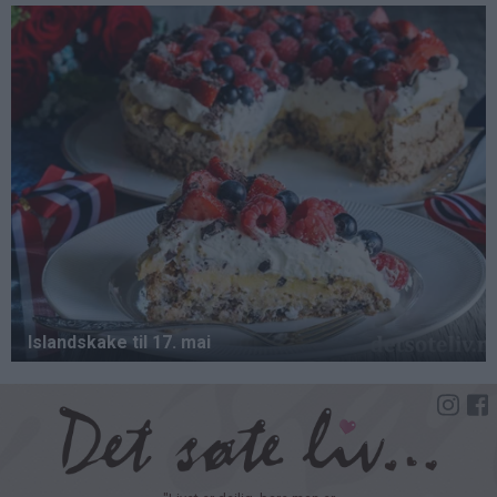
Hopp
til
hovedinnhold