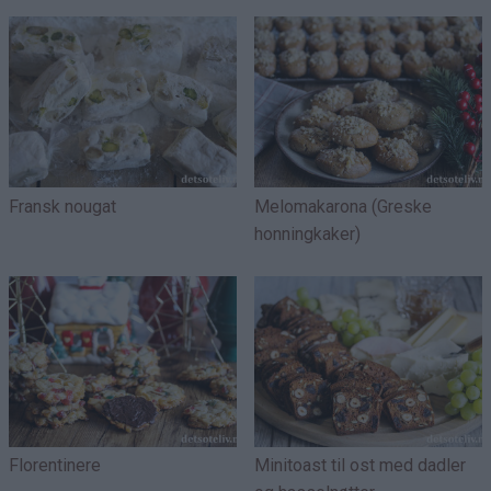
Fransk nougat
Melomakarona (Greske
honningkaker)
Florentinere
Minitoast til ost med dadler