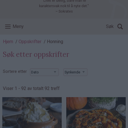
"Livet er deilig, bare man er
karaktersvak nok til å nyte det."
– Sokrates
Meny
Søk
Navigasjonssti
Hjem
Oppskrifter
Honning
Søk etter oppskrifter
Sortere etter
Viser 1 - 92 av totalt 92 treff